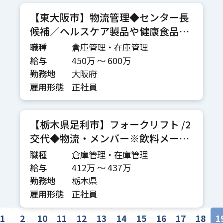
【東大阪市】物流管理◆センター長
候補／ヘルスケア製品や健康食品を
扱う老舗企業／東証スタンダード上
職種
倉庫管理・在庫管理
場G／年休120日
給与
450万 〜 600万
勤務地
大阪府
雇用形態
正社員
【栃木県足利市】フォークリフト /2
交代◆物流・メンバー※飲料メーカ
ー
職種
倉庫管理・在庫管理
給与
412万 〜 437万
勤務地
栃木県
雇用形態
正社員
1
2
10
11
12
13
14
15
16
17
18
1