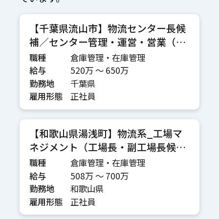
【千葉県流山市】物流センター長候
補／センター管理・運営・営業（管
理職候補～管理職）
職種
倉庫管理・在庫管理
給与
520万 〜 650万
勤務地
千葉県
雇用形態
正社員
【和歌山県湯浅町】物流系_工場マ
ネジメント（工場長・副工場長候
補）※飲料メーカー
職種
倉庫管理・在庫管理
給与
508万 〜 700万
勤務地
和歌山県
雇用形態
正社員