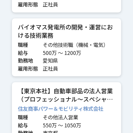
雇用形態
正社員
バイオマス発電所の開発・運営にお
ける技術業務
職種
その他技術職（機械・電気）
給与
500万 〜 1200万
勤務地
愛知県
雇用形態
正社員
【東京本社】自動車部品の法人営業
（プロフェッショナル～スペシャリ
スト職）
住友商事パワー＆モビリティ株式会社
職種
その他法人営業
給与
550万 〜 1050万
勤務地
東京都