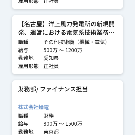
雇用形態
正社員
【名古屋】洋上風力発電所の新規開
発、運営における電気系技術業務
（着床式・浮体式）
職種
その他技術職（機械・電気）
給与
500万 〜 1200万
勤務地
愛知県
雇用形態
正社員
財務部/ ファイナンス担当
株式会社操電
職種
財務
給与
800万 〜 1500万
勤務地
東京都