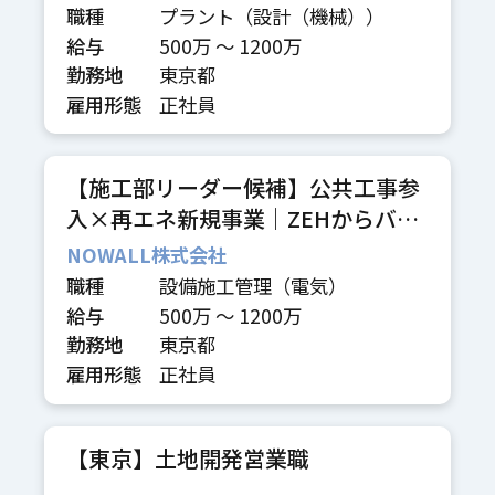
職種
プラント（設計（機械））
給与
500万 〜 1200万
勤務地
東京都
雇用形態
正社員
【施工部リーダー候補】公共工事参
入×再エネ新規事業｜ZEHからバイ
オガスまで技術組織をゼロから創る
NOWALL株式会社
職種
設備施工管理（電気）
給与
500万 〜 1200万
勤務地
東京都
雇用形態
正社員
【東京】土地開発営業職