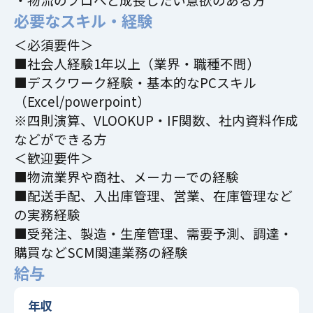
必要なスキル・経験
＜必須要件＞
■社会人経験1年以上（業界・職種不問）
■デスクワーク経験・基本的なPCスキル
（Excel/powerpoint）
※四則演算、VLOOKUP・IF関数、社内資料作成
などができる方
＜歓迎要件＞
■物流業界や商社、メーカーでの経験
■配送手配、入出庫管理、営業、在庫管理など
の実務経験
■受発注、製造・生産管理、需要予測、調達・
購買などSCM関連業務の経験
給与
年収