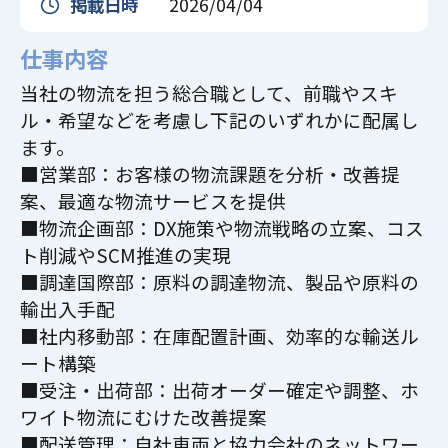
掲載日時
2026/04/04
仕事内容
当社の物流を担う総合職として、前職やスキ
ル・希望などを考慮し下記のいずれかに配属し
ます。
■営業部：お客様の物流課題を分析・改善提
案、最適な物流サービスを提供
■物流企画部：DX施策や物流戦略の立案、コス
ト削減やSCM推進の実現
■調達国際部：原料の調達物流、製品や原料の
輸出入手配
■社内移動部：在庫配置計画、効率的な輸送ル
ート構築
■受注・出荷部：出荷オーダー確定や調整、ホ
ワイト物流にむけた改善提案
■配送管理：自社車両と協力会社のネットワー