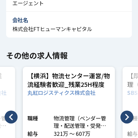
エージェント
会社名
株式会社FTヒューマンキャピタル
その他の求人情報
業
【横浜】物流センター運営/物
【
流経験者歓迎_残業25H程度
理（
休
会社
丸紅ロジスティクス株式会社
SB
ム
ー管
職種
物流管理（ベンダー管
職種
発注
理・配送管理・受発注
管理など）
給与
321万 〜 607万
給与