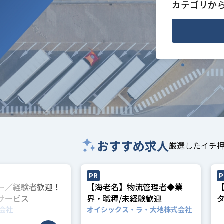
カテゴリか
おすすめ求人
厳選したイチ
PR
P
ー／経験者歓迎！
【海老名】物流管理者◆業
サービス
界・職種/未経験歓迎
会社
オイシックス・ラ・大地株式会社