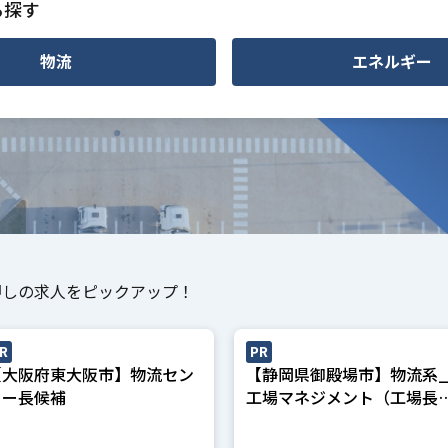
ら探す
物流
エネルギー
押しの求人をピックアップ！
R
PR
【大阪府東大阪市】物流セン
【静岡県御殿場市】物流系
ター長候補
工場マネジメント（工場長
副工場長候補）※飲料メー
ー