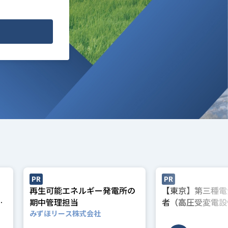
PR
PR
_
再生可能エネルギー発電所の
【東京】第三種電
・
期中管理担当
者（高圧受変電設
カ
理）
みずほリース株式会社