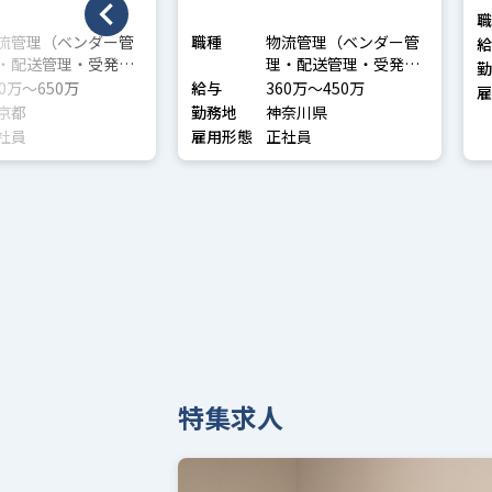
職
流管理（ベンダー管
職種
物流管理（ベンダー管
給
・配送管理・受発注
理・配送管理・受発注
勤
理など）
管理など）
50万〜650万
給与
360万〜450万
雇
京都
勤務地
神奈川県
社員
雇用形態
正社員
特集求人