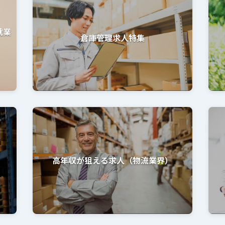
就業
倉庫管理求人特集
高年収が狙える求人（物流業界）