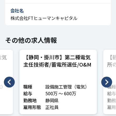
会社名
株式会社FTヒューマンキャピタル
その他の求人情報
電気
【静岡・掛川市】第二種電気
【
）
主任技術者/蓄電所選任/O&M
所
者
気）
職種
設備施工管理（電気）
職種
給与
500万 〜 600万
給与
勤務地
静岡県
勤務
雇用形態
正社員
雇用