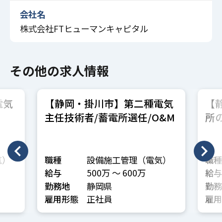
会社名
株式会社FTヒューマンキャピタル
その他の求人情報
電気
【静岡・掛川市】第二種電気
【
）
主任技術者/蓄電所選任/O&M
所
者
気）
職種
設備施工管理（電気）
職種
給与
500万 〜 600万
給与
勤務地
静岡県
勤務
雇用形態
正社員
雇用