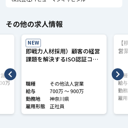
その他の求人情報
【
NEW
営
即戦力人材採用）顧客の経営
療
課題を解決するISO認証コン
サルティング営業
人営業
職種
0万 〜 700万
給与
職種
その他法人営業
勤務
給与
700万 〜 900万
雇用
勤務地
神奈川県
雇用形態
正社員