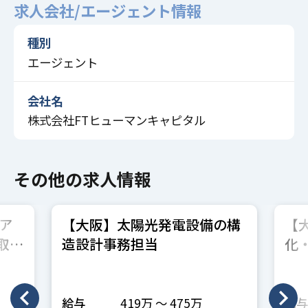
求人会社/エージェント情報
種別
エージェント
会社名
株式会社FTヒューマンキャピタル
その他の求人情報
 ア
【大阪】太陽光発電設備の構
【
取扱
造設計事務担当
化・
日
給与
419万 〜 475万
給与