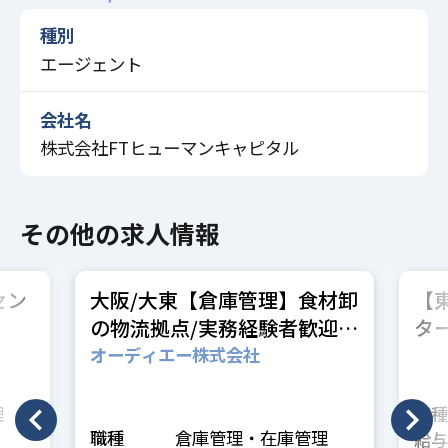
種別
エージェント
会社名
株式会社FTヒューマンキャピタル
その他の求人情報
セン
大阪/大東【倉庫管理】食材卸
【
の物流拠点/実務経験者歓迎/
タ
将来の管理職候補
や
オーディエー株式会社
東
休1
理
職種
職種
倉庫管理・在庫管理
給与