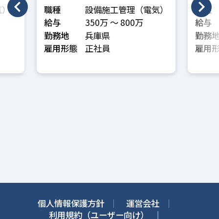
気）
職種
設備施工管理（電気）
職種
給与
350万 〜 800万
給与
勤務地
兵庫県
勤務
雇用形態
正社員
雇用
個人情報保護方針
運営会社
利用規約（ユーザー向け）