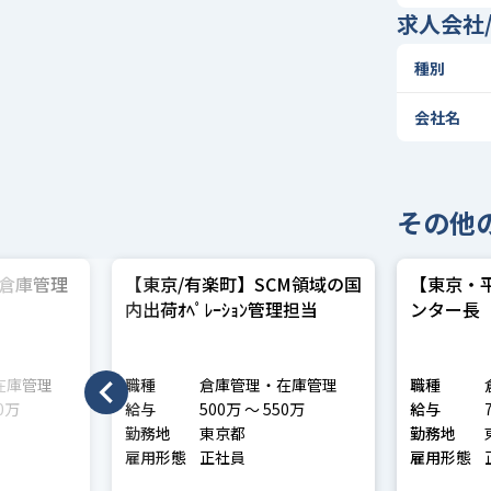
求人会社
種別
会社名
その他
倉庫管理
【東京/有楽町】SCM領域の国
【東京・
内出荷ｵﾍﾟﾚｰｼｮﾝ管理担当
ンター長
在庫管理
職種
倉庫管理・在庫管理
職種
〜 430万
給与
500万 〜 550万
給与
勤務地
東京都
勤務地
雇用形態
正社員
雇用形態