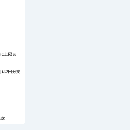
に上限あ
月は2回分支
決定