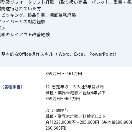
業務及びフォークリフト経験 (取り扱い商品：パレット、重量・長
業務遂行されていた方
、ピッキング、検品作業、棚卸業務経験
ドライバーとの対応経験
可＞
倉庫のレイアウト改善経験
本的なOffice操作スキル（ Word、Excel、PowerPoint）
359万円 〜 461万円
（各種手当）
1）想定年収 ※入社2年目以降
職種・業界未経験／経験4年以下
359万円～461万円
2）月額給与
職種・業界未経験／経験4年以下
合計233,9000円～295,600円（基本給198,90
260,600円）