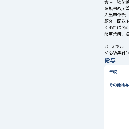
倉庫・物流
※無事故で
入出庫作業
顧客・配送
＜あれば尚
配車業務、
2）スキル
＜必須条件＞基
給与
年収
その他給与