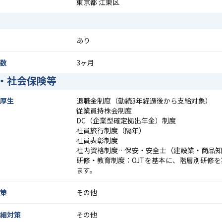
東京都 江東区
あり
数
3ヶ月
・社会保険等
厚生
退職金制度（勤続3年経過後から支給対象）
従業員持株会制度
DC（企業型確定拠出年金）制度
社員旅行制度（隔年）
社員表彰制度
社内資格制度…保安・安全士（建設業・商品知
研修・教育制度：OJTを基本に、階層別研修
ます。
策
その他
細対策
その他