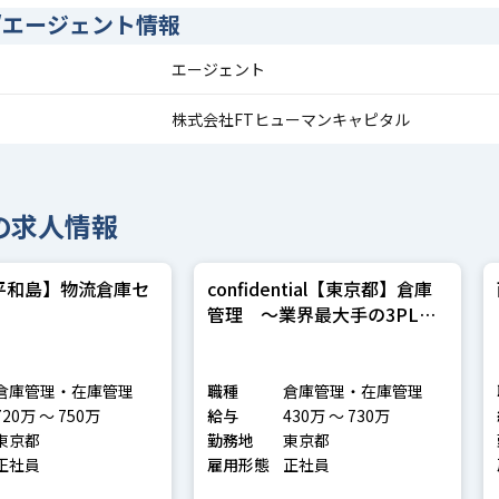
/エージェント情報
エージェント
株式会社FTヒューマンキャピタル
の求人情報
平和島】物流倉庫セ
confidential【東京都】倉庫
管理 ～業界最大手の3PL企
業～
倉庫管理・在庫管理
職種
倉庫管理・在庫管理
720万 〜 750万
給与
430万 〜 730万
東京都
勤務地
東京都
正社員
雇用形態
正社員