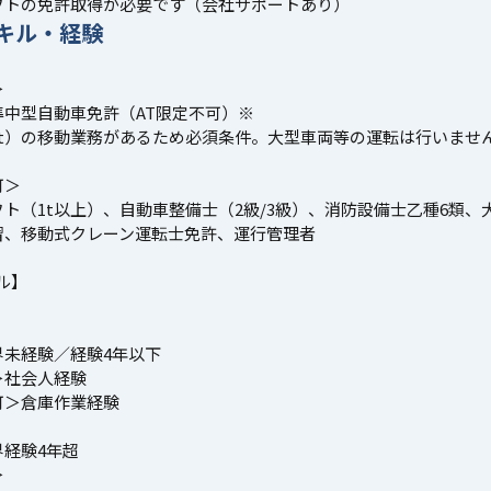
フトの免許取得が必要です（会社サポートあり）
キル・経験
＞
準中型自動車免許（AT限定不可）※
2t）の移動業務があるため必須条件。大型車両等の運転は行いませ
可＞
ト（1t以上）、自動車整備士（2級/3級）、消防設備士乙種6類、
習、移動式クレーン運転士免許、運行管理者
ル】
界未経験／経験4年以下
＞社会人経験
可＞倉庫作業経験
界経験4年超
＞