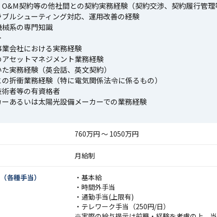
、O&M契約等の他社間との契約実務経験（契約交渉、契約履行管理
ラブルシューティング対応、運用改善の経験
機械系の専門知識
＞
事業会社における実務経験
のアセットマネジメント業務経験
いた実務経験（英会話、英文契約）
との折衝業務経験（特に電気関係法令に係るもの）
技術者等の有資格者
カーあるいは太陽光設備メーカーでの業務経験
760万円 〜 1050万円
月給制
（各種手当）
・基本給
・時間外手当
・通勤手当(上限有)
・テレワーク手当（250円/日）
※実際の給与提示は前職・経験を考慮の上、当