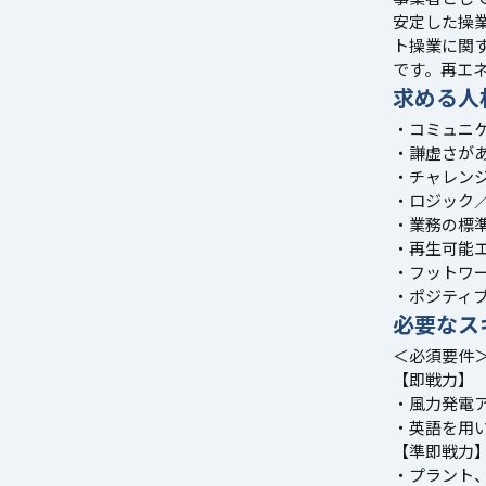
安定した操
ト操業に関
です。再エ
求める人
・コミュニ
・謙虚さが
・チャレン
・ロジック
・業務の標
・再生可能
・フットワ
・ポジティ
必要なス
＜必須要件
【即戦力】
・風力発電
・英語を用い
【準即戦力
・プラント