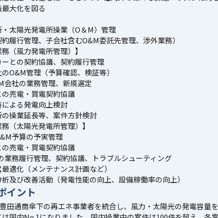
益最大化を図る
】
所・太陽光発電所操業（O＆M）管理
契約履行管理、子会社含むO&M委託先管理、渉外業務）
業務（風力発電所管理）】
カーとの契約協議、契約履行管理
社のO&M管理（予算確認、検証等）
&M会社の業務管理、新規選定
との売電・買電契約協議
善による発電向上検討
所の操業延長等、案件方針検討
業務（太陽光発電所管理）】
&M予算の予実管理
との売電・買電契約協議
者の業務履行管理、契約協議、トラブルシューティング
営最適化（メンテナンス計画など）
分析及び改善活動（発電性能の向上、設備稼働率の向上）
ポイント
月、豊田通商傘下の再エネ事業者を統合し、風力・太陽光の発電容量
は国内No.1になりました。国内操業中の案件は100件を超え、各