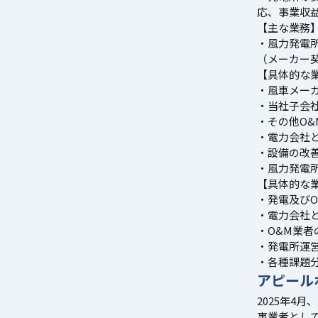
応、事業収
【主な業務
・風力発電
（メーカー
【具体的な
・風車メー
・当社子会
・その他O
・電力会社
・設備の改
・風力発電
【具体的な
・発電及びO
・電力会社
・O&M業
・発電所運
・各種課題
アピール
2025年4
事業者として