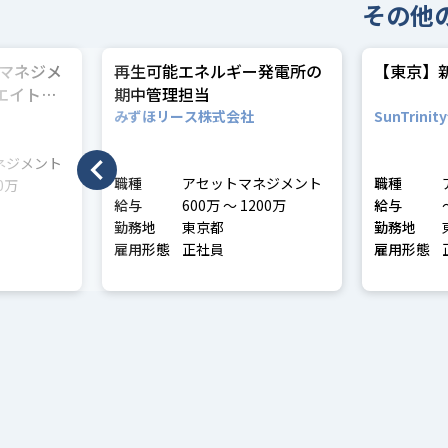
その他
マネジメ
再生可能エネルギー発電所の
【東京】
エイト
期中管理担当
t, Sr
みずほリース株式会社
SunTrini
ネジメント
職種
アセットマネジメント
職種
〜 650万
給与
600万 〜 1200万
給与
勤務地
東京都
勤務地
雇用形態
正社員
雇用形態