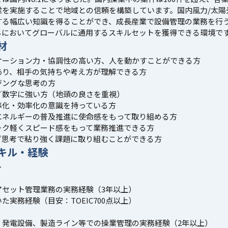
業を実施することで地域との信頼を構築しています。国内風力/太陽
する幅広い知識を得ることができ、成長産業で設備管理の業務を行
ネにおいてグローバルに通用するスキルセットを獲得できる環境で
材
ケーション力・協調性の高い方、人を動かすことができる方
あり、相手の気持ちや考え方が理解できる方
ジングな思考の方
／数字に強い方（地頭の良さを重視）
準化・効率化の意識を持っている方
エネルギーの普及推進に使命感をもって取り組める方
ーク軽くスピード感をもって業務推進できる方
ブ思考で粘り強く課題に取り組むことができる方
キル・経験
＞
アセット管理業務の実務経験（3年以上）
た実務経験（目安：TOEIC700点以上）
】
、発電設備、製造ライン等での操業管理の実務経験（2年以上）