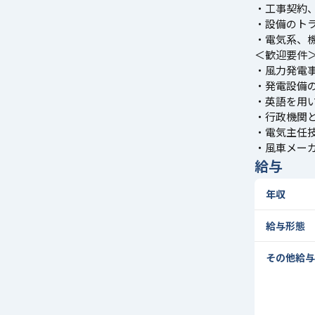
・工事契約
・設備のト
・電気系、
＜歓迎要件
・風力発電
・発電設備
・英語を用
・行政機関
・電気主任
・風車メー
給与
年収
給与形態
その他給与