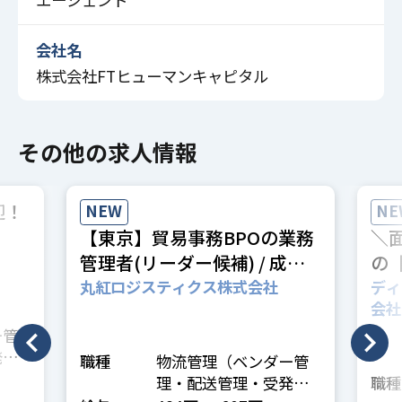
会社名
株式会社FTヒューマンキャピタル
その他の求人情報
迎！
NEW
NE
【東京】貿易事務BPOの業務
＼
管理者(リーダー候補) / 成長
の
領域 / 丸紅グループで安定！
休1
丸紅ロジスティクス株式会社
ディ
会社
経験
ー管
発注
職種
物流管理（ベンダー管
理・配送管理・受発注
職種