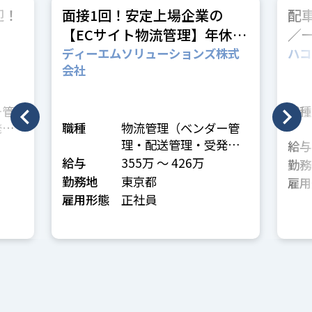
迎！
面接1回！安定上場企業の
配
【ECサイト物流管理】年休
／
127日／22期連続増収／未経
ディーエムソリューションズ株式
ハコ
会社
験歓迎
ー管
職種
発注
職種
物流管理（ベンダー管
理・配送管理・受発注
給与
管理など）
給与
355万 〜 426万
勤務
勤務地
東京都
雇用
雇用形態
正社員