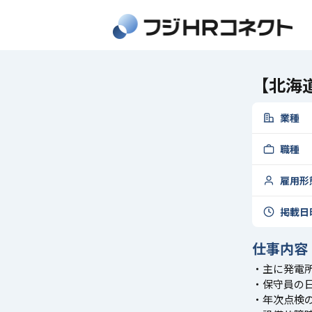
【北海
業種
職種
雇用形
掲載日
仕事内容
・主に発電
・保守員の
・年次点検