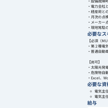
・設備故障
・電力会社
・経産局と
・月次の点
・メーカー
・現地常駐
必要なス
【必須（MU
・第２種電
・普通自動
【尚可】
・太陽光発
・危険物自
・Excel、
必要な資
電気主任
電気主任
給与