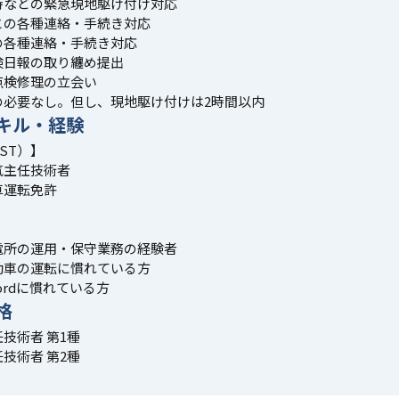
時などの緊急現地駆け付け対応
との各種連絡・手続き対応
の各種連絡・手続き対応
検日報の取り纏め提出
点検修理の立会い
の必要なし。但し、現地駆け付けは2時間以内
キル・経験
ST）】
気主任技術者
車運転免許
電所の運用・保守業務の経験者
動車の運転に慣れている方
Wordに慣れている方
格
技術者 第1種
技術者 第2種