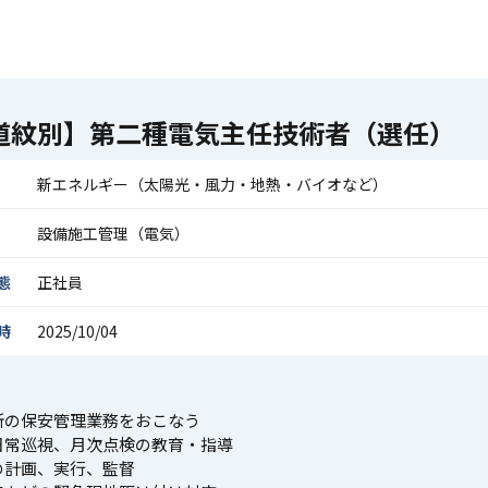
道紋別】第二種電気主任技術者（選任）
新エネルギー（太陽光・風力・地熱・バイオなど）
設備施工管理（電気）
態
正社員
時
2025/10/04
所の保安管理業務をおこなう
日常巡視、月次点検の教育・指導
の計画、実行、監督