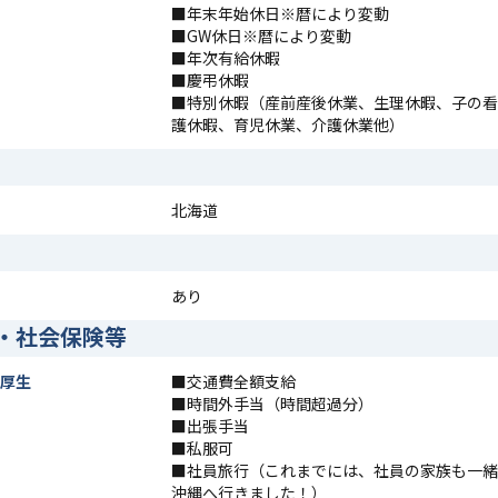
■年末年始休日※暦により変動
■GW休日※暦により変動
■年次有給休暇
■慶弔休暇
■特別休暇（産前産後休業、生理休暇、子の看
護休暇、育児休業、介護休業他）
北海道
あり
・社会保険等
厚生
■交通費全額支給
■時間外手当（時間超過分）
■出張手当
■私服可
■社員旅行（これまでには、社員の家族も一緒
沖縄へ行きました！）