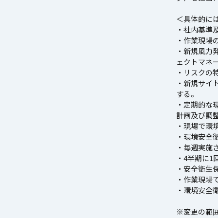
＜具体的に
・社内基準
・作業現場
・新規風力
ェクトマネ
・リスクの
・新規サイ
する。
・定期的な
計画及び調
・現場で環
・環境安全
・毎週実施され
・4半期に1
・安全衛生
・作業現場
・環境安全
※変更の範