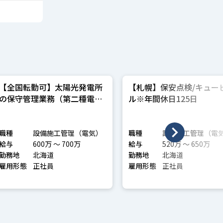
【全国転勤可】太陽光発電所
【札幌】保安点検/キュー
の保守管理業務（第二種電気
ル※年間休日125日
主任技術者）
職種
設備施工管理（電気）
職種
設備施工管理（電
給与
600万 〜 700万
給与
520万 〜 650万
勤務地
北海道
勤務地
北海道
雇用形態
正社員
雇用形態
正社員