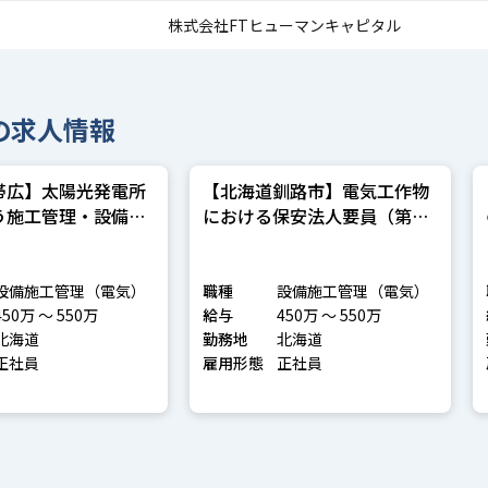
株式会社FTヒューマンキャピタル
の求人情報
帯広】太陽光発電所
【北海道釧路市】電気工作物
う施工管理・設備管
における保安法人要員（第三
種電気主任技術者）
設備施工管理（電気）
職種
設備施工管理（電気）
450万 〜 550万
給与
450万 〜 550万
北海道
勤務地
北海道
正社員
雇用形態
正社員