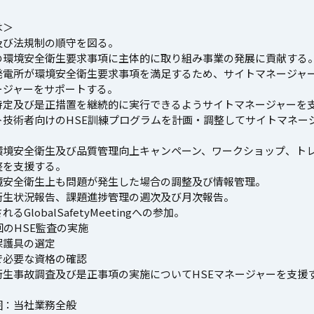
は＞
及び法規制の順守を図る。
の環境安全衛生要求事項に主体的に取り組み事業の発展に貢献する
発電所が環境安全衛生要求事項を満足するため、サイトマネージャ
ージャーをサポートする。
特定及び是正措置を継続的に実行できるようサイトマネージャーを
ト技術者向けのHSE訓練プログラムを計画・調整してサイトマネー
環境安全衛生及び品質管理向上キャンペーン、ワークショップ、ト
整を支援する。
境安全衛生上も問題が発生した場合の調整及び情報管理。
衛生状況報告、課題進捗管理の週次及び月次報告。
るGlobalSafetyMeetingへの参加。
回のHSE監査の実施
保護具の選定
で必要な資格の確認
衛生事故調査及び是正事項の実施についてHSEマネージャーを支援
囲：当社業務全般