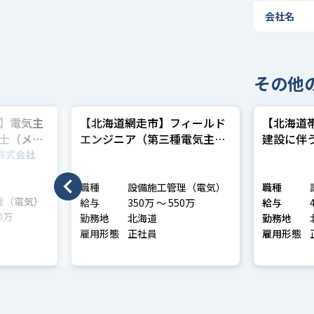
会社名
その他
】電気主
【北海道網走市】フィールド
【北海道
士（メガ
エンジニア（第三種電気主任
建設に伴
技術者）
理
株式会社
職種
設備施工管理（電気）
職種
理（電気）
給与
350万 〜 550万
給与
〜 800万
勤務地
北海道
勤務地
雇用形態
正社員
雇用形態