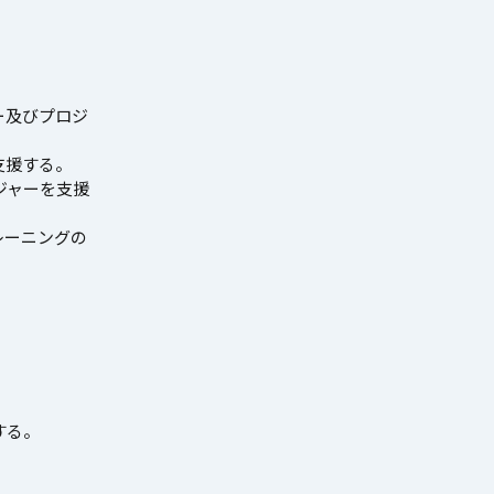
。
ー及びプロジ
支援する。
ジャーを支援
レーニングの
する。