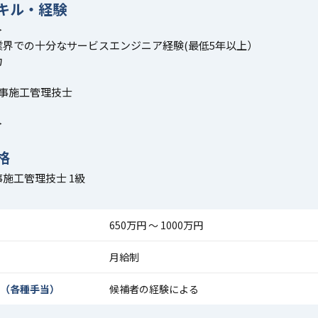
キル・経験
＞
業界での十分なサービスエンジニア経験(最低5年以上）
力
工事施工管理技士
＞
格
施工管理技士 1級
650万円 〜 1000万円
月給制
（各種手当）
候補者の経験による