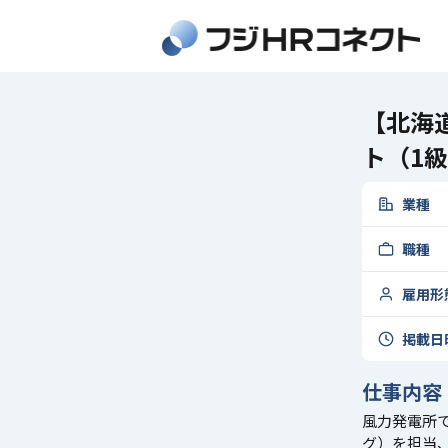
【北海
ト（1
業種
職種
雇用形
掲載日
仕事内容
風力発電所
グ）を担当