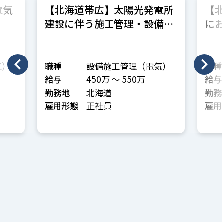
電気
【北海道帯広】太陽光発電所
【
建設に伴う施工管理・設備管
に
理
種
気）
職種
設備施工管理（電気）
職種
給与
450万 〜 550万
給与
勤務地
北海道
勤務
雇用形態
正社員
雇用