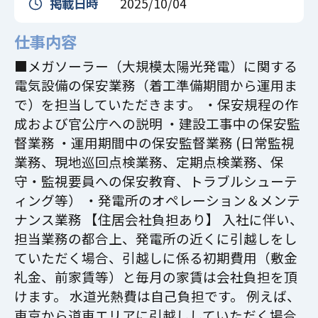
掲載日時
2025/10/04
仕事内容
■メガソーラー（大規模太陽光発電）に関する
電気設備の保安業務（着工準備期間から運用ま
で）を担当していただきます。 ・保安規程の作
成および官公庁への説明 ・建設工事中の保安監
督業務 ・運用期間中の保安監督業務 (日常監視
業務、現地巡回点検業務、定期点検業務、保
守・監視要員への保安教育、トラブルシューテ
ィング等） ・発電所のオペレーション＆メンテ
ナンス業務 【住居会社負担あり】 入社に伴い、
担当業務の都合上、発電所の近くに引越しをし
ていただく場合、引越しに係る初期費用（敷金
礼金、前家賃等）と毎月の家賃は会社負担を頂
けます。 水道光熱費は自己負担です。 例えば、
東京から道東エリアに引越ししていただく場合