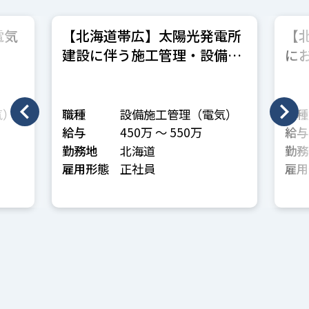
電気
【北海道帯広】太陽光発電所
【
建設に伴う施工管理・設備管
に
理
種
気）
職種
設備施工管理（電気）
職種
給与
450万 〜 550万
給与
勤務地
北海道
勤務
雇用形態
正社員
雇用